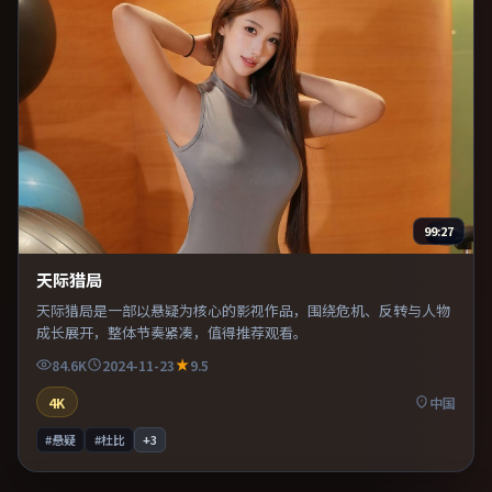
99:27
天际猎局
天际猎局是一部以悬疑为核心的影视作品，围绕危机、反转与人物
成长展开，整体节奏紧凑，值得推荐观看。
84.6K
2024-11-23
9.5
4K
中国
#悬疑
#杜比
+
3