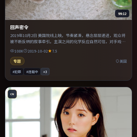
99:12
回声密令
2019年10月2日 美国院线上映。节奏紧凑，悬念层层递进，观众将
被不断反转的叙事牵引。主演之间的化学反应自然可信，对手戏张
力贯穿全片。推荐给偏爱群像戏与命运母题的影迷。
108K
2019-10-02
7.5
专题
美国
#犯罪
#连载中
+
3
CN