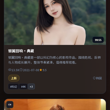
99:55
银翼回响·典藏
银翼回响·典藏是一部以科幻为核心的影视作品，围绕危机、反转
与人物成长展开，整体节奏紧凑，值得推荐观看。
13.5K
2021-07-08
9.5
上新
韩国
#科幻
#4K
+
3
CN