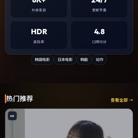
片库条目
更新节奏
HDR
4.8
高码率
口碑均分
韩国电影
日本电影
韩剧
动作
热门推荐
查看全部 →
KR