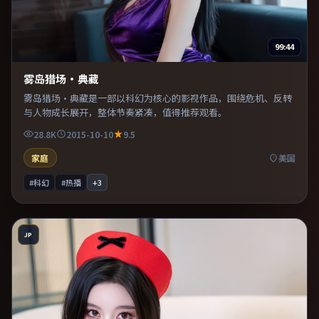
99:44
雾岛猎场·典藏
雾岛猎场·典藏是一部以科幻为核心的影视作品，围绕危机、反转
与人物成长展开，整体节奏紧凑，值得推荐观看。
28.8K
2015-10-10
9.5
家庭
美国
#科幻
#热播
+
3
JP