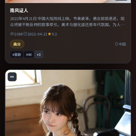
南风证人
2022年4月21日 中国大陆院线上映。节奏紧凑，悬念层层递进，观
众将被不断反转的叙事牵引。美术与服化道还原年代氛围，为人物
动机提供可信支撑。适合喜欢现实主义题材的观众，情绪后劲较
108K
2022-04-21
9.2
足。
高分
中国
#喜剧
#4K
+
3
HK