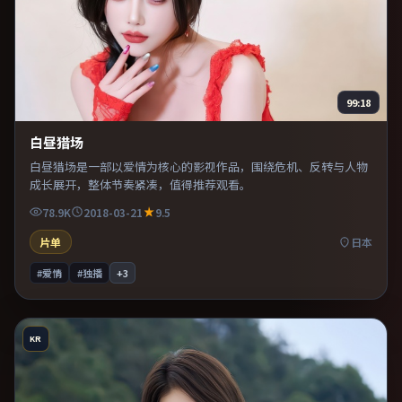
99:18
白昼猎场
白昼猎场是一部以爱情为核心的影视作品，围绕危机、反转与人物
成长展开，整体节奏紧凑，值得推荐观看。
78.9K
2018-03-21
9.5
片单
日本
#爱情
#独播
+
3
KR