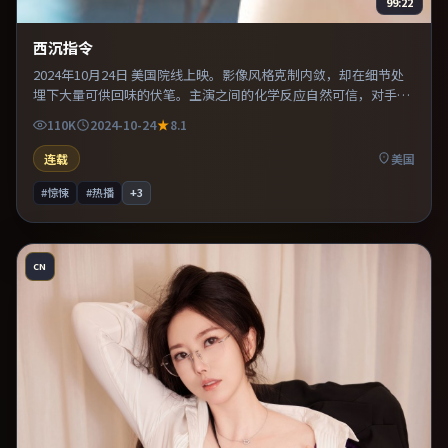
99:22
西沉指令
2024年10月24日 美国院线上映。影像风格克制内敛，却在细节处
埋下大量可供回味的伏笔。主演之间的化学反应自然可信，对手戏
张力贯穿全片。片尾留白意味深长，值得二刷细品台词与构图。
110K
2024-10-24
8.1
连载
美国
#惊悚
#热播
+
3
CN