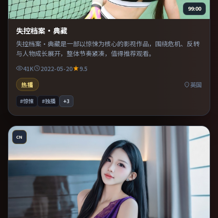
99:00
失控档案·典藏
失控档案·典藏是一部以惊悚为核心的影视作品，围绕危机、反转
与人物成长展开，整体节奏紧凑，值得推荐观看。
41K
2022-05-20
9.5
热播
英国
#惊悚
#独播
+
3
CN