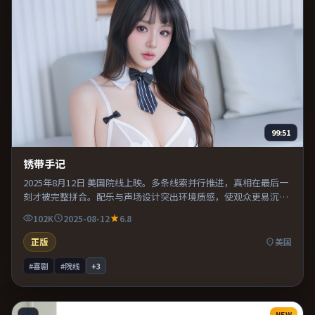
99:51
锈带手记
2025年8月12日 美国院线上映。多条线索并行推进，真相在最后一
刻才被完整拼合。配乐与声场设计突出环境质感，使观众更易沉浸
其中。推荐给偏爱群像戏与命运母题的影迷。
102K
2025-08-12
6.8
正版
美国
#喜剧
#院线
+
3
NEW