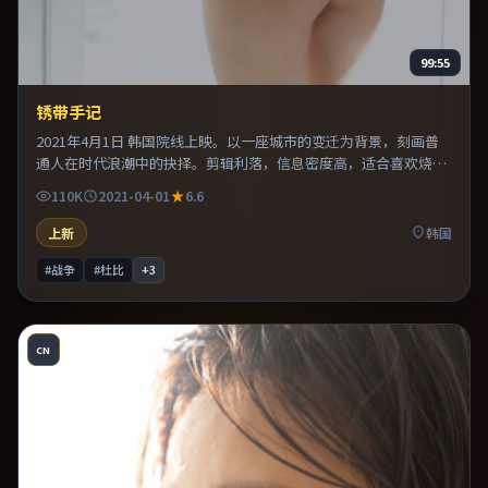
99:55
锈带手记
2021年4月1日 韩国院线上映。以一座城市的变迁为背景，刻画普
通人在时代浪潮中的抉择。剪辑利落，信息密度高，适合喜欢烧脑
与推理的观众。既有类型片爽感，也保留作者表达，口碑潜力不
110K
2021-04-01
6.6
俗。
上新
韩国
#战争
#杜比
+
3
CN