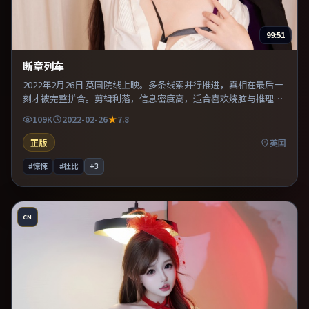
99:51
断章列车
2022年2月26日 英国院线上映。多条线索并行推进，真相在最后一
刻才被完整拼合。剪辑利落，信息密度高，适合喜欢烧脑与推理的
观众。推荐给偏爱群像戏与命运母题的影迷。
109K
2022-02-26
7.8
正版
英国
#惊悚
#杜比
+
3
CN