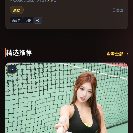
106K
2023-04-27
9.2
通勤
美国
#战争
#4K
+
3
精选推荐
查看全部 →
CN