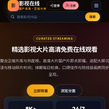
影视在线
影
登录
注册
国产高清·正版片库
搜索
CURATED STREAMING
精选影视大片高清免费在线观看
聚合正版片库与热度榜，
高清大片国产片
即点即播，适配大屏沉
浸与移动碎片时间；排期每日轮换，口碑佳作与院线级画质同步
呈现。
立即观看
浏览分类
8K+
24/7