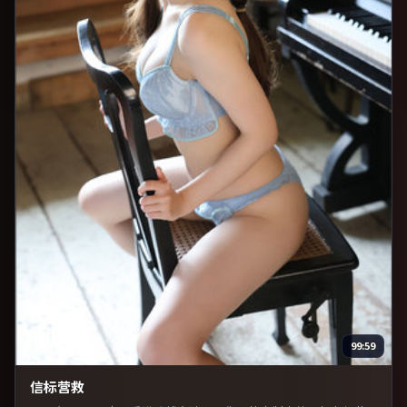
99:59
信标营救