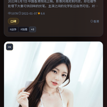
2022年1月7日 中国香港院线上映。影像风格克制内敛，却在细节
处埋下大量可供回味的伏笔。主演之间的化学反应自然可信，对手
戏张力贯穿全片。适合喜欢现实主义题材的观众，情绪后劲较足。
107K
2022-01-07
6.6
口碑
香港
#战争
#独播
+
3
CN