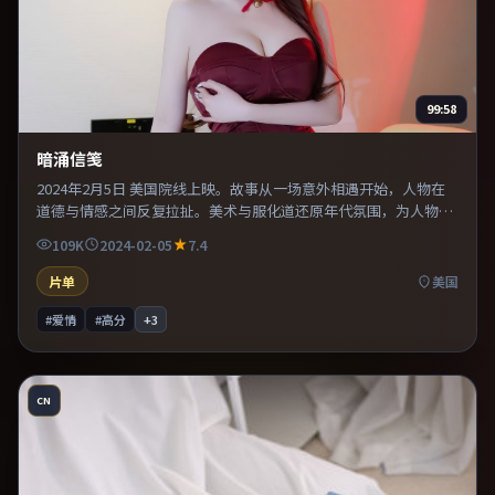
99:58
暗涌信笺
2024年2月5日 美国院线上映。故事从一场意外相遇开始，人物在
道德与情感之间反复拉扯。美术与服化道还原年代氛围，为人物动
机提供可信支撑。片尾留白意味深长，值得二刷细品台词与构图。
109K
2024-02-05
7.4
片单
美国
#爱情
#高分
+
3
CN