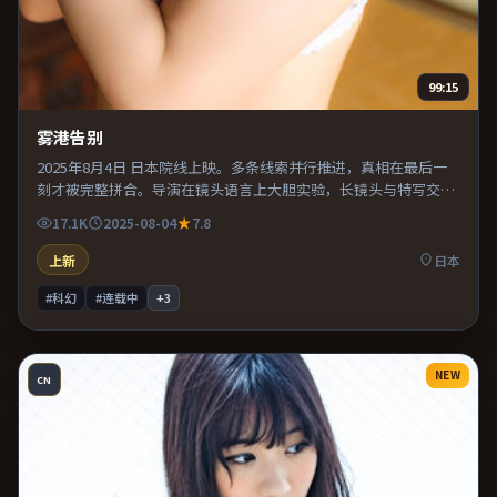
99:15
雾港告别
2025年8月4日 日本院线上映。多条线索并行推进，真相在最后一
刻才被完整拼合。导演在镜头语言上大胆实验，长镜头与特写交替
强化压迫感。适合喜欢现实主义题材的观众，情绪后劲较足。
17.1K
2025-08-04
7.8
上新
日本
#科幻
#连载中
+
3
NEW
CN