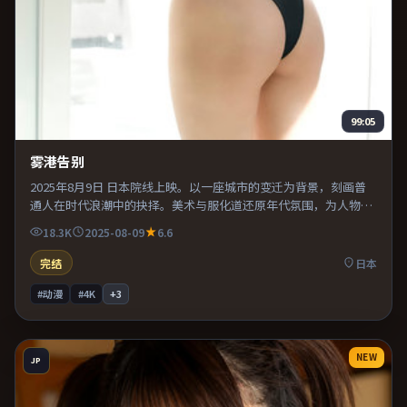
99:05
雾港告别
2025年8月9日 日本院线上映。以一座城市的变迁为背景，刻画普
通人在时代浪潮中的抉择。美术与服化道还原年代氛围，为人物动
机提供可信支撑。整体完成度较高，适合周末一口气看完。
18.3K
2025-08-09
6.6
完结
日本
#动漫
#4K
+
3
NEW
JP