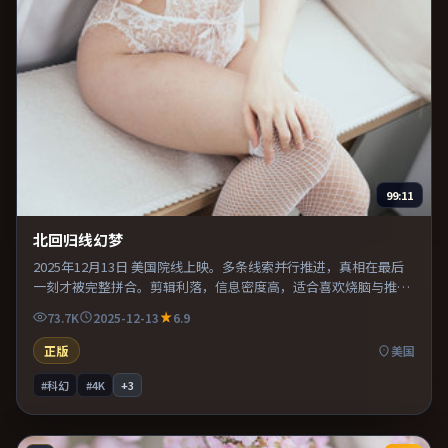
99:11
北回归线幻梦
2025年12月13日 美国院线上映。多条线索并行推进，真相在最后
一刻才被完整拼合。剪辑利落，信息密度高，适合喜欢烧脑与推理
的观众。片尾留白意味深长，值得二刷细品台词与构图。
73.7K
2025-12-13
6.9
正版
美国
#科幻
#4K
+
3