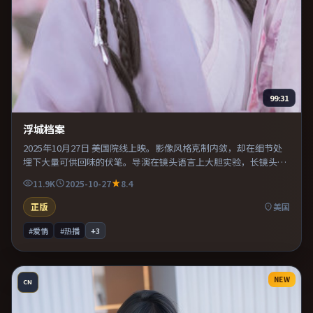
99:31
浮城档案
2025年10月27日 美国院线上映。影像风格克制内敛，却在细节处
埋下大量可供回味的伏笔。导演在镜头语言上大胆实验，长镜头与
特写交替强化压迫感。片尾留白意味深长，值得二刷细品台词与构
11.9K
2025-10-27
8.4
图。
正版
美国
#爱情
#热播
+
3
NEW
CN